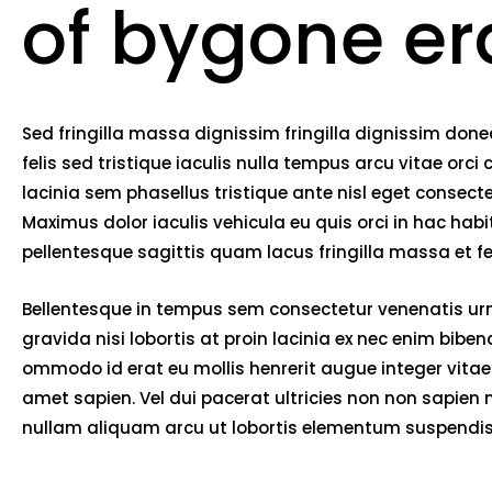
of bygone er
Sed fringilla massa dignissim fringilla dignissim do
felis sed tristique iaculis nulla tempus arcu vitae o
lacinia sem phasellus tristique ante nisl eget consec
Maximus dolor iaculis vehicula eu quis orci in hac ha
pellentesque sagittis quam lacus fringilla massa et 
Bellentesque in tempus sem consectetur venenatis urna
gravida nisi lobortis at proin lacinia ex nec enim bib
ommodo id erat eu mollis henrerit augue integer vitae 
amet sapien. Vel dui pacerat ultricies non non sapien
nullam aliquam arcu ut lobortis elementum suspendiss