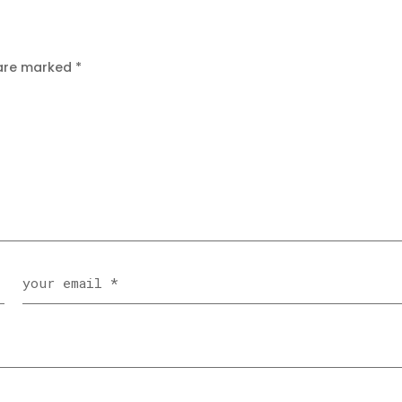
 are marked
*