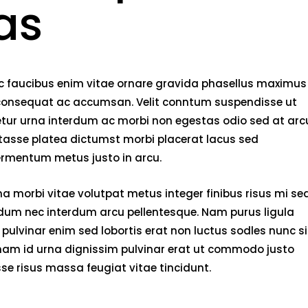
as
nec faucibus enim vitae ornare gravida phasellus maximus
rci consequat ac accumsan. Velit conntum suspendisse ut
tetur urna interdum ac morbi non egestas odio sed at arc
bitasse platea dictumst morbi placerat lacus sed
fermentum metus justo in arcu.
 morbi vitae volutpat metus integer finibus risus mi se
endum nec interdum arcu pellentesque. Nam purus ligula
pulvinar enim sed lobortis erat non luctus sodles nunc si
 nam id urna dignissim pulvinar erat ut commodo justo
e risus massa feugiat vitae tincidunt.