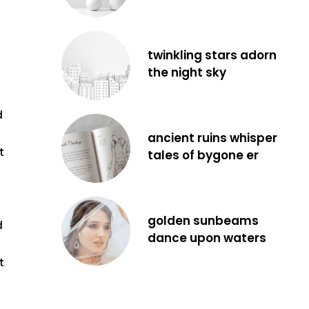
twinkling stars adorn
the night sky
d
ancient ruins whisper
t
tales of bygone er
golden sunbeams
d
dance upon waters
t