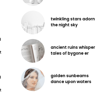
twinkling stars adorn
the night sky
d
ancient ruins whisper
t
tales of bygone er
golden sunbeams
d
dance upon waters
t