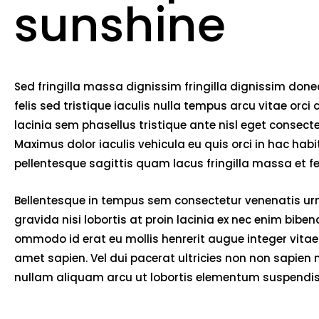
sunshine
Sed fringilla massa dignissim fringilla dignissim do
felis sed tristique iaculis nulla tempus arcu vitae o
lacinia sem phasellus tristique ante nisl eget consec
Maximus dolor iaculis vehicula eu quis orci in hac ha
pellentesque sagittis quam lacus fringilla massa et 
Bellentesque in tempus sem consectetur venenatis urna
gravida nisi lobortis at proin lacinia ex nec enim bib
ommodo id erat eu mollis henrerit augue integer vitae 
amet sapien. Vel dui pacerat ultricies non non sapien
nullam aliquam arcu ut lobortis elementum suspendiss