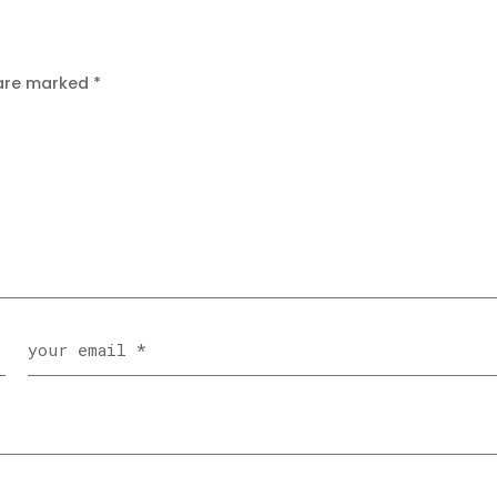
 are marked
*