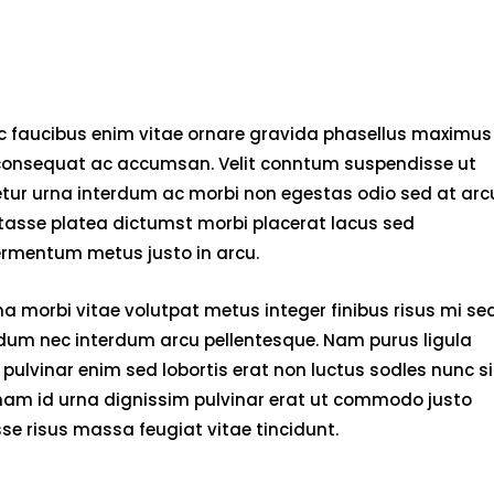
nec faucibus enim vitae ornare gravida phasellus maximus
rci consequat ac accumsan. Velit conntum suspendisse ut
tetur urna interdum ac morbi non egestas odio sed at arc
bitasse platea dictumst morbi placerat lacus sed
fermentum metus justo in arcu.
 morbi vitae volutpat metus integer finibus risus mi se
endum nec interdum arcu pellentesque. Nam purus ligula
pulvinar enim sed lobortis erat non luctus sodles nunc si
 nam id urna dignissim pulvinar erat ut commodo justo
e risus massa feugiat vitae tincidunt.